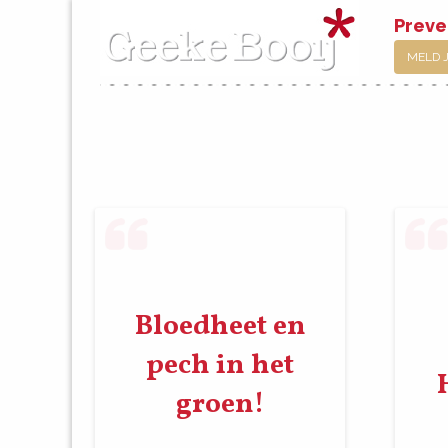
Preve
MELD 
Bloedheet en
pech in het
groen!