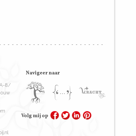
Navigeer naar
9A-8/
ebouw
em
Volg mij op
j.nl