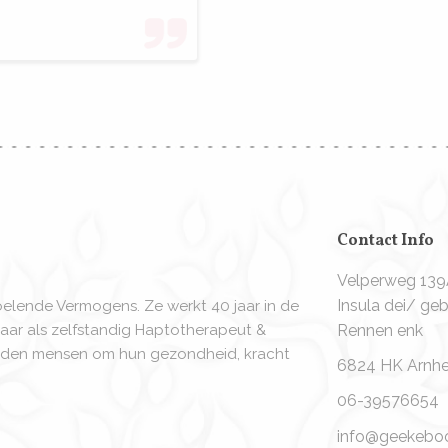
Contact Info
Velperweg 13
Insula dei/ g
oelende Vermogens. Ze werkt 40 jaar in de
aar als zelfstandig Haptotherapeut &
Rennen enk
derden mensen om hun gezondheid, kracht
6824 HK Arnh
06-39576654
info@geekebooi