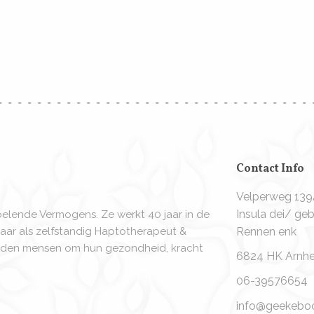
Contact Info
Velperweg 13
Insula dei/ g
oelende Vermogens. Ze werkt 40 jaar in de
aar als zelfstandig Haptotherapeut &
Rennen enk
derden mensen om hun gezondheid, kracht
6824 HK Arnh
06-39576654
info@geekebooi