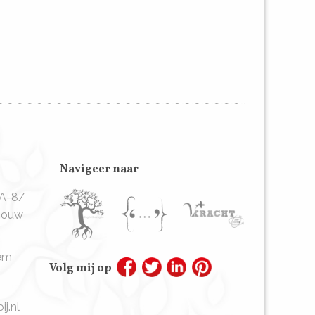
Navigeer naar
9A-8/
ebouw
em
Volg mij op
j.nl