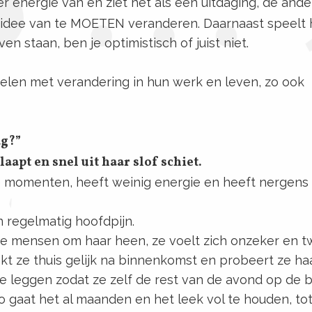
 er energie van en ziet het als een uitdaging, de ande
et idee van te MOETEN veranderen. Daarnaast speelt 
n staan, ben je optimistisch of juist niet.
stelen met verandering in hun werk en leven, zo ook
ag?”
aapt en snel uit haar slof schiet.
e momenten, heeft weinig energie en heeft nergens
n regelmatig hoofdpijn.
 de mensen om haar heen, ze voelt zich onzeker en tw
okt ze thuis gelijk na binnenkomst en probeert ze ha
 te leggen zodat ze zelf de rest van de avond op de 
Zo gaat het al maanden en het leek vol te houden, to