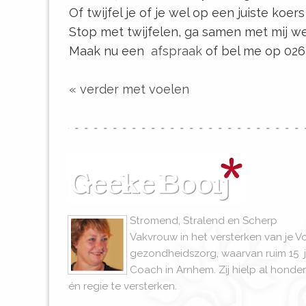
Of twijfel je of je wel op een juiste koers
Stop met twijfelen, ga samen met mij w
Maak nu een
afspraak
of bel me op 026
« verder met voelen
Stromend, Stralend en Scherp
Vakvrouw in het versterken van je V
gezondheidszorg, waarvan ruim 15 j
Coach in Arnhem. Zij hielp al hon
én regie te versterken.