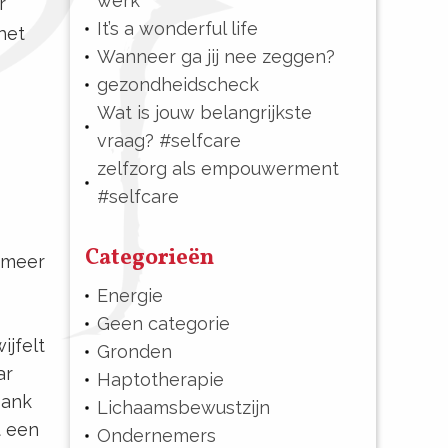
werk
r
It’s a wonderful life
het
Wanneer ga jij nee zeggen?
gezondheidscheck
Wat is jouw belangrijkste
vraag? #selfcare
zelfzorg als empouwerment
#selfcare
Categorieën
 meer
Energie
Geen categorie
ijfelt
Gronden
ar
Haptotherapie
bank
Lichaamsbewustzijn
t een
Ondernemers