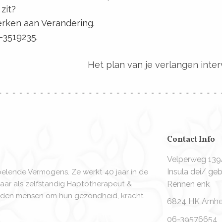
 zit?
erken aan Verandering.
-3519235.
Het plan van je verlangen inter
Contact Info
Velperweg 13
Insula dei/ g
oelende Vermogens. Ze werkt 40 jaar in de
aar als zelfstandig Haptotherapeut &
Rennen enk
derden mensen om hun gezondheid, kracht
6824 HK Arnh
06-39576654