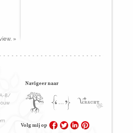
view. »
Navigeer naar
9A-8/
ebouw
em
Volg mij op