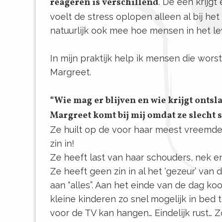
reageren is verschillend
. De één krijgt
voelt de stress oplopen alleen al bij h
natuurlijk ook mee hoe mensen in het leve
In mijn praktijk help ik mensen die wor
Margreet.
“Wie mag er blijven en wie krijgt ontsl
Margreet komt bij mij omdat ze slecht sl
Ze huilt op de voor haar meest vreemd
zin in!
Ze heeft last van haar schouders, nek e
Ze heeft geen zin in al het ‘gezeur’ van
aan “alles”. Aan het einde van de dag ko
kleine kinderen zo snel mogelijk in bed
voor de TV kan hangen… Eindelijk rust… 